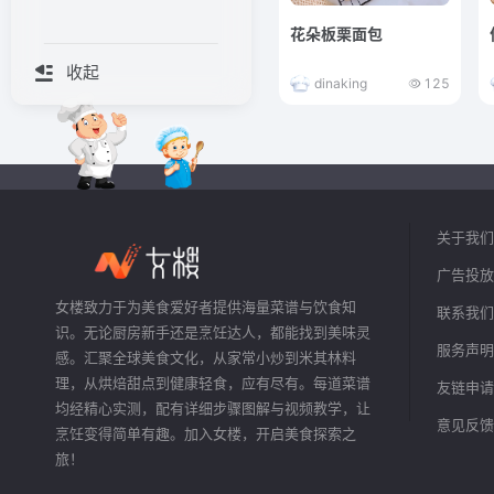
花朵板栗面包
收起
dinaking
125
关于我们
广告投放
女楼致力于为美食爱好者提供海量菜谱与饮食知
联系我们
识。无论厨房新手还是烹饪达人，都能找到美味灵
服务声明
感。汇聚全球美食文化，从家常小炒到米其林料
理，从烘焙甜点到健康轻食，应有尽有。每道菜谱
友链申请
均经精心实测，配有详细步骤图解与视频教学，让
意见反馈
烹饪变得简单有趣。加入女楼，开启美食探索之
旅！