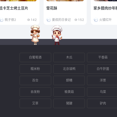
低卡芝士烤土豆片
雪花酥
家乡腊肉炒年
桃子很2
142
姜叔的日食记
152
火镀红叶
白葡萄酒
木瓜
干香菇
糯米粉
北京填鸭
白牛肝菌
百合
醪糟
洋葱
自发粉
榆黄菇
乌菜
艾草
猪腱
驴肉