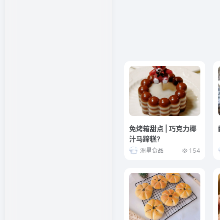
免烤箱甜点 | 巧克力椰
汁马蹄糕?
洲星食品
154