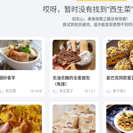
哎呀，暂时没有找到“西生菜
别灰心，美食探索之路总有惊喜！
尝试其他关键词，或许能发现意想不到的
翻砂香芋
无油无糖的全麦面包
星巴克同款蜜
（免揉）
袁志蒙
458
淮北慧子
121
桃子很2