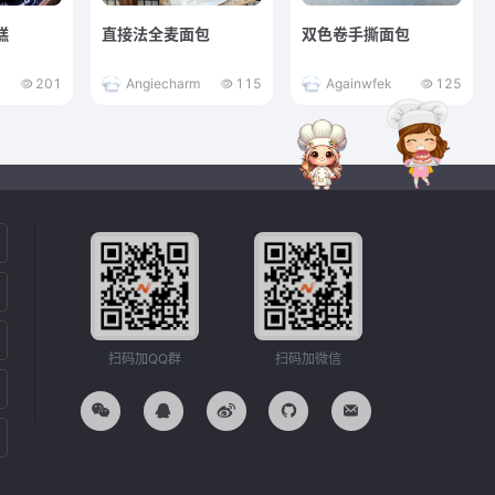
糕
直接法全麦面包
双色卷手撕面包
201
Angiecharm
115
Againwfek
125
扫码加QQ群
扫码加微信