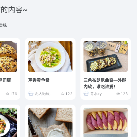
”的内容~
美味
豆司康
芹香黄鱼鲞
三色布朗尼曲奇—外酥
内软，谁吃谁爱！
176
泥大鳅鳅...
122
青水zy
128