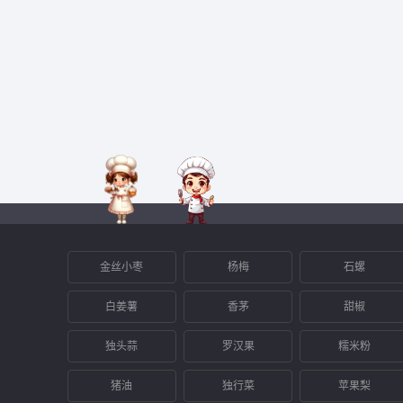
金丝小枣
杨梅
石螺
白姜薯
香茅
甜椒
独头蒜
罗汉果
糯米粉
猪油
独行菜
苹果梨