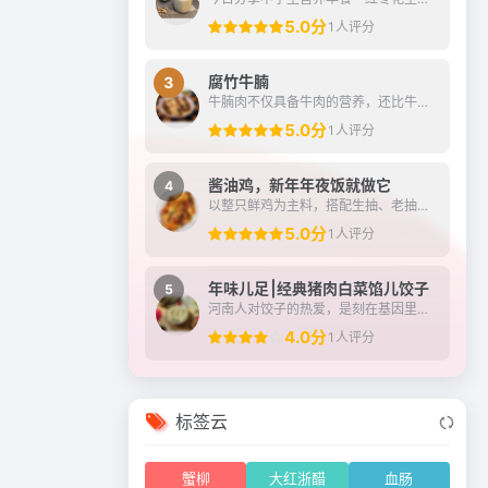
5.0分
1人评分
腐竹牛腩
3
牛腩肉不仅具备牛肉的营养，还比牛肉的口感更好，牛腩的筋膜多，炖煮之后更容易吸收汤汁的香味，跟腐竹组合相得益彰，互相补充，腐竹中也可以充分吸饱牛腩的汤汁，多吃不仅能...
5.0分
1人评分
酱油鸡，新年年夜饭就做它
4
以整只鲜鸡为主料，搭配生抽、老抽、冰糖及姜葱等调料制成。
5.0分
1人评分
年味儿足⎮经典猪肉白菜馅儿饺子
5
河南人对饺子的热爱，是刻在基因里的家乡味、团圆的仪式感……平常宴客节气，民俗节日都会包饺子（不只是吃饺子，但是必不可少）大年三十“守岁”吃，初一早晨吃，取“更岁交...
4.0分
1人评分
标签云
蟹柳
大红浙醋
血肠