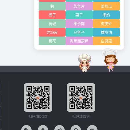
鹅
柴鱼片
姜柄瓜
榛子
栗子
椰奶
杭椒
椰子肉
皮皮虾
馄炖皮
乌鱼子
橄榄油
菊花
香蕉西葫芦
白灵菇
扫码加QQ群
扫码加微信