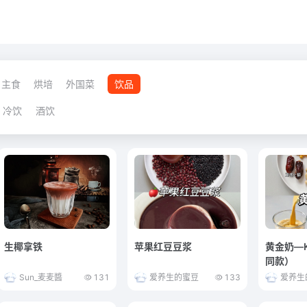
主食
烘培
外国菜
饮品
冷饮
酒饮
生椰拿铁
苹果红豆豆浆
黄金奶—
同款）
Sun_麦麦醬
131
爱养生的蜜豆
133
爱养生