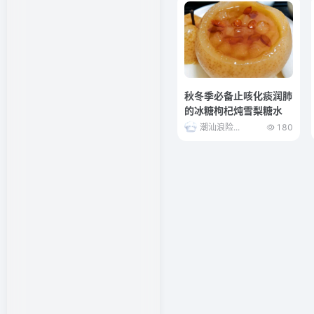
秋冬季必备止咳化痰润肺
的冰糖枸杞炖雪梨糖水
潮汕浪险...
180