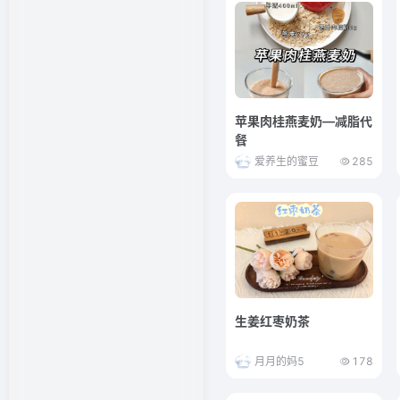
苹果肉桂燕麦奶—减脂代
餐
爱养生的蜜豆
285
生姜红枣奶茶
月月的妈5
178