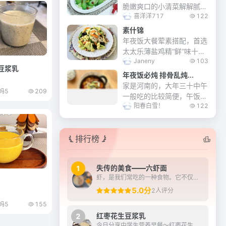
脆嫩爽口的小清菜解解腻。
喜洋洋717
122
脆而不柴，口感清脆，太美
味了。
素什锦
年夜饭大餐荤素搭配，首选
太太乐薄盐鸡精“鲜”味十
Janeny
103
足。素什锦餐桌必备素菜之
豆浆乳
一…素什锦菜非常美味，由
年夜饭必炖 排骨乱炖...
许多不同品种的蔬菜，水沸
家是河南的，大年三十中午
妈5
209
川烫至熟。统一在锅里煸炒
一般吃的比较简便，午饭后
一下，烩在一起，加...
阳春白雪！
122
开始备馅包饺子，热凉菜等
年夜饭，我们家喜欢三十的
中午炖一锅菜，有肉有素，
排行榜
咕嘟咕嘟一大锅，配上大米
馒头真叫一个香……...
失传的美食——六虾面
1
虾，是我们常吃的一种食物。它不仅肉质鲜美，而且富含多种营养物质，对人体健康十分有益。正因为这样，诞生了许多虾类的美食。在《苏州往事》中记载了一道美味但又制作过程复...
5.0分
2人评分
妈5
155
红枣花生豆浆乳
2
今日分享中学生营养早餐～红枣花生豆浆乳搭配炼奶蘸油条，有雀巢鹰唛炼奶加持，早餐的浓香与酥脆瞬间升华！