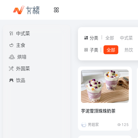
中式菜
分类
全部
中式菜
主食
子类
全部
热饮
烘培
外国菜
饮品
芋泥雪顶珠珠奶茶
男姐家
125