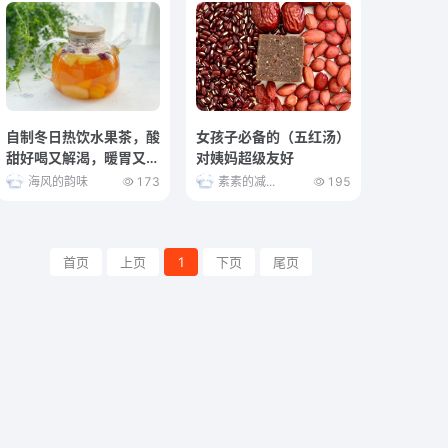
自制冬日热饮水果茶，酸
女孩子必备的（五红汤）
甜好喝又解渴，暖胃又健
对姨妈超级友好
康
海风的韵味
173
素素的减...
195
首页
上页
1
下页
尾页