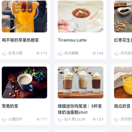
喝不够的苹果热橙茶
Tiramisu Latte
红枣花生
乐思小厨
174
泥大鳅鳅...
146
月月的
鸳鸯奶茶
微醺迷你鸡尾酒｜3杯液
南瓜奶昔
体奶油蛋糕shot
火镀红叶
177
仙人掌CoLIN
133
月月的