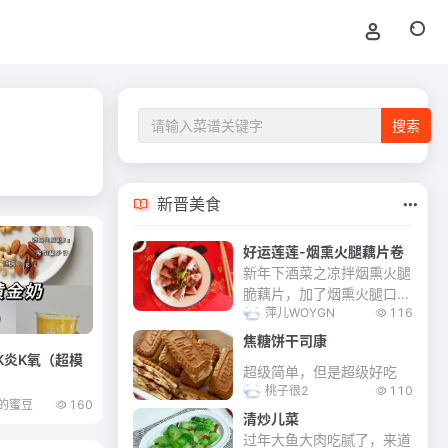
新晋美食
好运莲莲-烟熏火腿藕片卷
新年下酒菜之凉拌烟熏火腿
脆藕片，加了烟熏火腿口感
萍儿WOYGN
116
更佳丰富。 提前祝大家新
年快乐！好运连连！
焦糖饼干司康
K炎K氧（超模
超级简单，但是超级好吃
桃子很2
110
的蜜豆
160
清炒儿菜
过年大鱼大肉吃腻了，来道