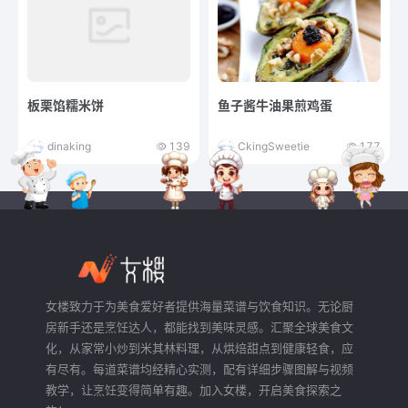
板栗馅糯米饼
鱼子酱牛油果煎鸡蛋
dinaking
139
CkingSweetie
177
女楼致力于为美食爱好者提供海量菜谱与饮食知识。无论厨
房新手还是烹饪达人，都能找到美味灵感。汇聚全球美食文
化，从家常小炒到米其林料理，从烘焙甜点到健康轻食，应
有尽有。每道菜谱均经精心实测，配有详细步骤图解与视频
教学，让烹饪变得简单有趣。加入女楼，开启美食探索之