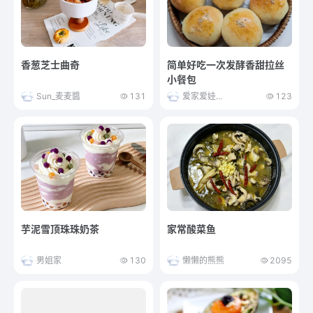
香葱芝士曲奇
简单好吃一次发酵香甜拉丝
小餐包
Sun_麦麦醬
131
爱家爱娃...
123
芋泥雪顶珠珠奶茶
家常酸菜鱼
男姐家
130
懒懒的熊熊
2095