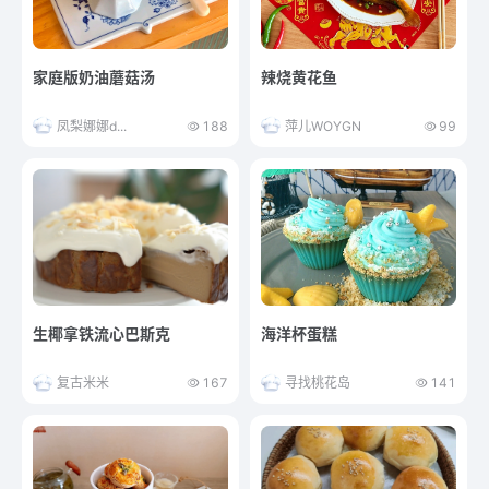
家庭版奶油蘑菇汤
辣烧黄花鱼
凤梨娜娜d...
188
萍儿WOYGN
99
生椰拿铁流心巴斯克
海洋杯蛋糕
复古米米
167
寻找桃花岛
141