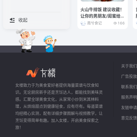
火山牛排饭 建议收藏！
让你的男朋友/闺蜜给你
收起
做这个饭！
南兮食记
166
关于我们
广告投放
女楼致力于为美食爱好者提供海量菜谱与饮食知
联系我们
识。无论厨房新手还是烹饪达人，都能找到美味灵
服务声明
感。汇聚全球美食文化，从家常小炒到米其林料
理，从烘焙甜点到健康轻食，应有尽有。每道菜谱
友链申请
均经精心实测，配有详细步骤图解与视频教学，让
意见反馈
烹饪变得简单有趣。加入女楼，开启美食探索之
旅！