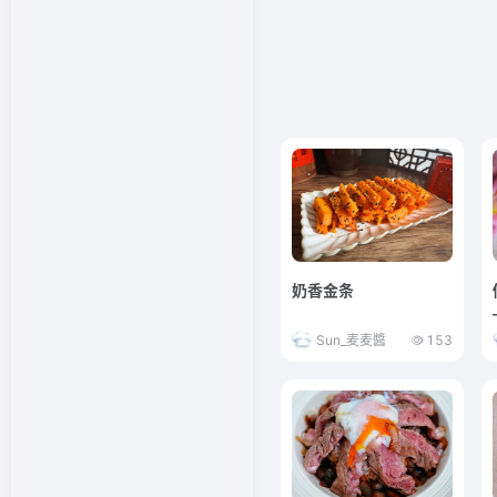
奶香金条
Sun_麦麦醬
153