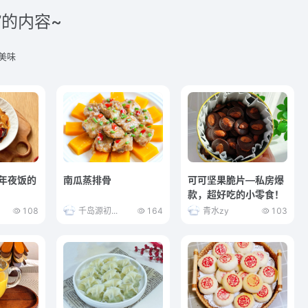
”的内容~
美味
 年夜饭的
南瓜蒸排骨
可可坚果脆片—私房爆
款，超好吃的小零食！
108
千岛源初...
164
青水zy
103