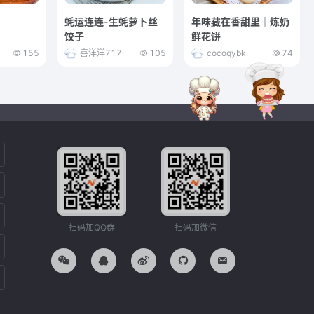
蚝运连连-生蚝萝卜丝
年味藏在香甜里｜炼奶
饺子
鲜花饼
155
喜洋洋717
105
cocoqybk
74
扫码加QQ群
扫码加微信