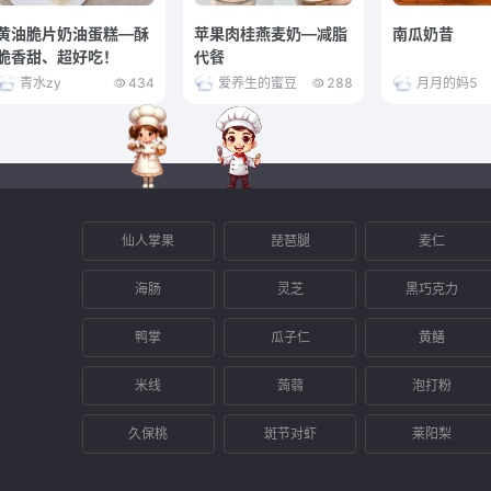
黄油脆片奶油蛋糕—酥
苹果肉桂燕麦奶—减脂
南瓜奶昔
脆香甜、超好吃！
代餐
青水zy
434
爱养生的蜜豆
288
月月的妈5
仙人掌果
琵琶腿
麦仁
海肠
灵芝
黑巧克力
鸭掌
瓜子仁
黄鳝
米线
蒟蒻
泡打粉
久保桃
斑节对虾
莱阳梨