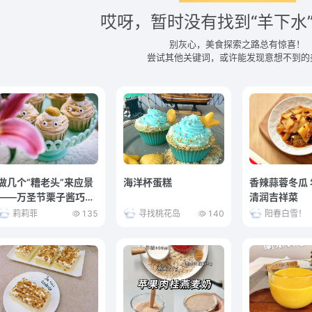
哎呀，暂时没有找到“羊下水
别灰心，美食探索之路总有惊喜！
尝试其他关键词，或许能发现意想不到的
做几个“糟老头”来应景
海洋杯蛋糕
香辣蒜蓉冬瓜
——万圣节栗子酱巧克
清润吉祥菜
力Cupcakes
莉莉菲
135
寻找桃花岛
140
阳春白雪！