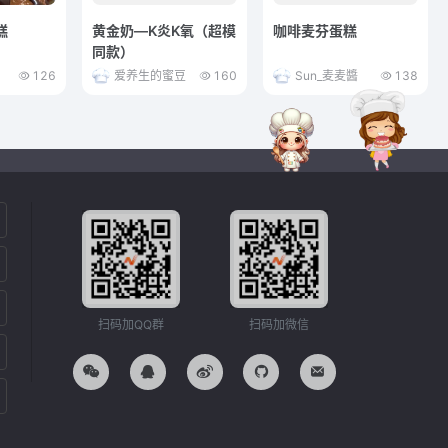
糕
黄金奶—K炎K氧（超模
咖啡麦芬蛋糕
同款）
126
爱养生的蜜豆
160
Sun_麦麦醬
138
扫码加QQ群
扫码加微信