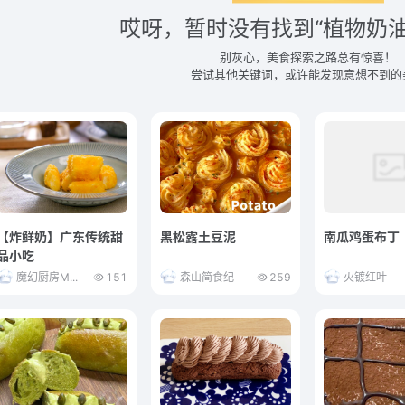
哎呀，暂时没有找到“植物奶油
别灰心，美食探索之路总有惊喜！
尝试其他关键词，或许能发现意想不到的
【炸鲜奶】广东传统甜
黑松露土豆泥
南瓜鸡蛋布丁
品小吃
魔幻厨房M...
151
森山简食纪
259
火镀红叶