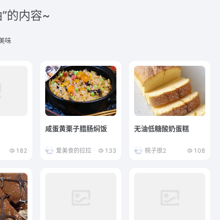
”的内容~
美味
咸蛋黄栗子腊肠焖饭
无油低糖酸奶蛋糕
182
爱美食的拉拉
133
桃子很2
108