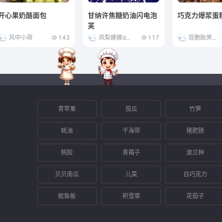
开心果奶酪面包
甘纳许焦糖奶油闪电泡
巧克力爆浆蛋
芙
风中小荷
143
凤梨娜娜d...
117
双胞胎男...
青苹果
茄瓜
竹笋
蚝油
干海带
猪肥肠
桃胶
青葙子
波兰种
贝贝南瓜
儿菜
白巧克力
鱿鱼板
积雪草
花茄子