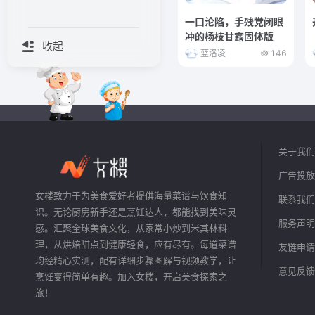
一口沦陷，手残党闭眼
冲的杨枝甘露固体版
收起
蓝洛凌
146
关于我们
广告投放
女楼致力于为美食爱好者提供海量菜谱与饮食知
联系我们
识。无论厨房新手还是烹饪达人，都能找到美味灵
服务声明
感。汇聚全球美食文化，从家常小炒到米其林料
理，从烘焙甜点到健康轻食，应有尽有。每道菜谱
友链申请
均经精心实测，配有详细步骤图解与视频教学，让
意见反馈
烹饪变得简单有趣。加入女楼，开启美食探索之
旅！