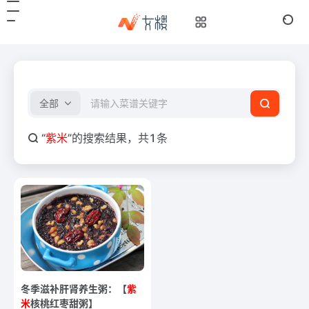
全部
“
紫米
”的搜索结果，共1条
冬季滋补肝肾养生粥：【
紫
米
核桃红枣甜粥】