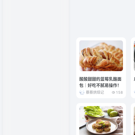
酸酸甜甜的蓝莓乳酪面
包｜好吃不腻易操作！
蔡蔡烘焙记
158