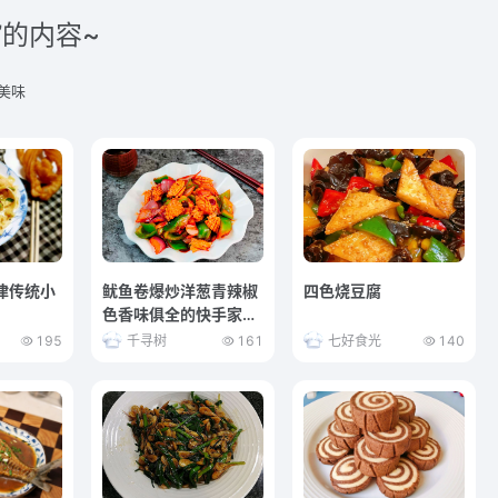
”的内容~
美味
津传统小
鱿鱼卷爆炒洋葱青辣椒
四色烧豆腐
色香味俱全的快手家常
菜
195
千寻树
161
七好食光
140