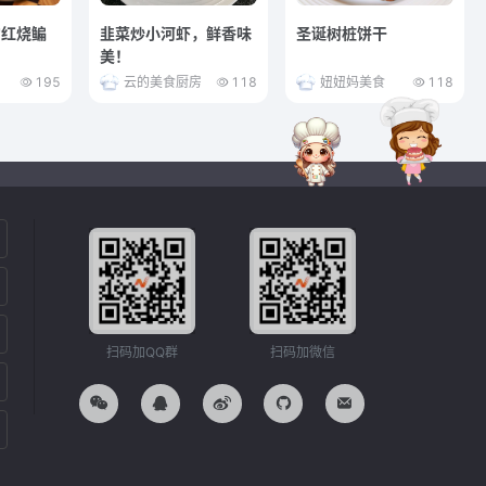
常红烧鳊
韭菜炒小河虾，鲜香味
圣诞树桩饼干
美！
195
云的美食厨房
118
妞妞妈美食
118
扫码加QQ群
扫码加微信