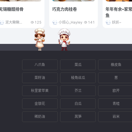
无锡糖醋排骨
巧克力肉桂卷
年年有余•家
鱼
泥大鳅鳅...
125
小焙心_Hayley
141
妖妖~
八爪鱼
菜瓜
橡皮鱼
菜籽油
棱角丝瓜
葱
秋里蒙苹果
芥兰
欧芹
金银花
白瓜
青蛙
稀奶油
莴笋
岩米