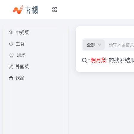
中式菜
主食
全部
烘培
“
明月梨
”的搜索结
外国菜
饮品