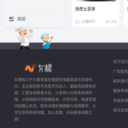
孜然土豆饼
收起
火镀红叶
159
关于我们
广告投放
女楼致力于为美食爱好者提供海量菜谱与饮食知
联系我们
识。无论厨房新手还是烹饪达人，都能找到美味灵
服务声明
感。汇聚全球美食文化，从家常小炒到米其林料
理，从烘焙甜点到健康轻食，应有尽有。每道菜谱
友链申请
均经精心实测，配有详细步骤图解与视频教学，让
意见反馈
烹饪变得简单有趣。加入女楼，开启美食探索之
旅！