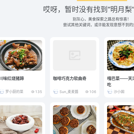
哎呀，暂时没有找到“明月梨
别灰心，美食探索之路总有惊喜！
尝试其他关键词，或许能发现意想不到的
川味红烧猪蹄
咖啡巧克力软曲奇
嘎巴菜――天
吃
罗小厨的菜
135
Sun_麦麦醬
106
沙小囡