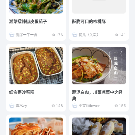
湘菜擂辣椒皮蛋茄子
酥脆可口的核桃酥
厨房一午一食
176
悦儿（关毅）
141
纸盒枣沙蛋糕
蒜泥白肉，川菜凉菜中之经
典
青水zy
148
小雯littlewen
155