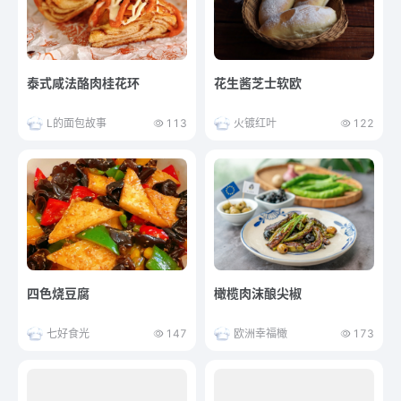
泰式咸法酪肉桂花环
花生酱芝士软欧
L的面包故事
113
火镀红叶
122
四色烧豆腐
橄榄肉沫酿尖椒
七好食光
147
欧洲幸福橄
173