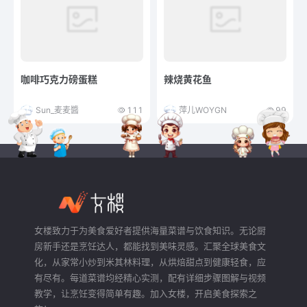
咖啡巧克力磅蛋糕
辣烧黄花鱼
Sun_麦麦醬
111
萍儿WOYGN
99
女楼致力于为美食爱好者提供海量菜谱与饮食知识。无论厨
房新手还是烹饪达人，都能找到美味灵感。汇聚全球美食文
化，从家常小炒到米其林料理，从烘焙甜点到健康轻食，应
有尽有。每道菜谱均经精心实测，配有详细步骤图解与视频
教学，让烹饪变得简单有趣。加入女楼，开启美食探索之