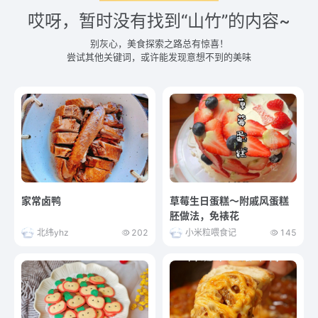
哎呀，暂时没有找到“山竹”的内容~
别灰心，美食探索之路总有惊喜！
尝试其他关键词，或许能发现意想不到的美味
家常卤鸭
草莓生日蛋糕～附戚风蛋糕
胚做法，免裱花
北纬yhz
202
小米粒喂食记
145