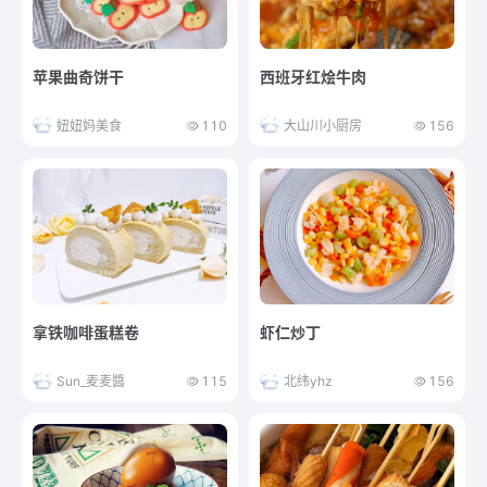
苹果曲奇饼干
西班牙红烩牛肉
妞妞妈美食
110
大山川小厨房
156
拿铁咖啡蛋糕卷
虾仁炒丁
Sun_麦麦醬
115
北纬yhz
156