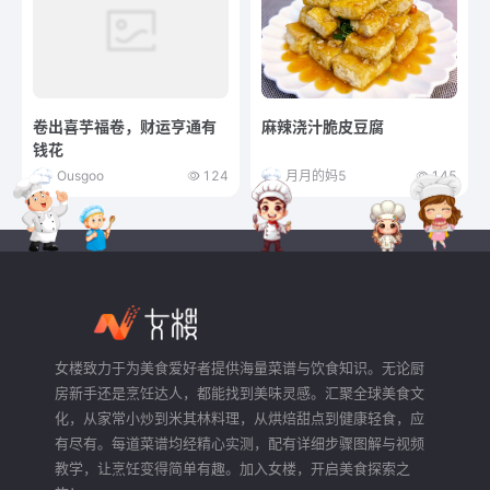
卷出喜芋福卷，财运亨通有
麻辣浇汁脆皮豆腐
钱花
Ousgoo
124
月月的妈5
145
女楼致力于为美食爱好者提供海量菜谱与饮食知识。无论厨
房新手还是烹饪达人，都能找到美味灵感。汇聚全球美食文
化，从家常小炒到米其林料理，从烘焙甜点到健康轻食，应
有尽有。每道菜谱均经精心实测，配有详细步骤图解与视频
教学，让烹饪变得简单有趣。加入女楼，开启美食探索之