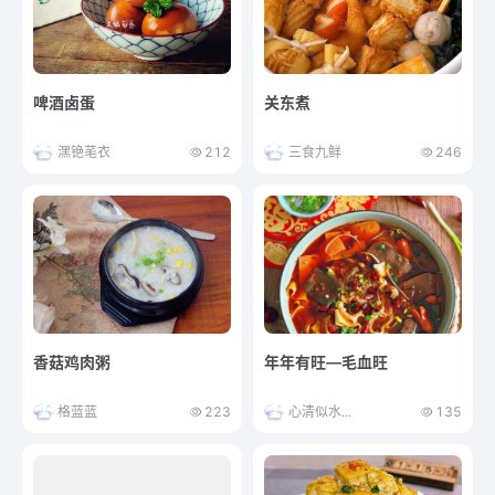
啤酒卤蛋
关东煮
潶铯芼衣
212
三食九鲜
246
香菇鸡肉粥
年年有旺—毛血旺
格蓝蓝
223
心清似水...
135